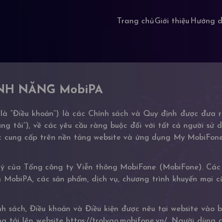
Trang chủ
Giới thiệu
Hướng 
NH NĂNG MobiPA
là “Điều khoản”) là các Chính sách và Quy định được đưa r
g tôi”), về các yêu cầu ràng buộc đối với tất cả người sử
ợc cung cấp trên nền tảng website và ứng dụng My MobiFone 
lý của Tổng công ty Viễn thông MobiFone (MobiFone). Các 
g MobiPA, các sản phẩm, dịch vụ, chương trình khuyến mại 
 sách, Điều khoản và Điều kiện được nêu tại website vào b
ng tải lên website https://trolyao.mobifone.vn/. Người dùng