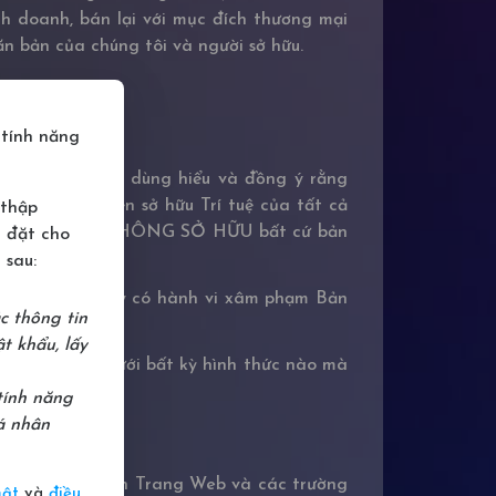
h doanh, bán lại với mục đích thương mại
ăn bản của chúng tôi và người sở hữu.
tính năng
ăng MobiPA.
 MobiPA, Người dùng hiểu và đồng ý rằng
cũng như Quyền sở hữu Trí tuệ của tất cả
 thập
ạn, Người dùng KHÔNG SỞ HỮU bất cứ bản
 đặt cho
 sau:
ng tôn trọng hay có hành vi xâm phạm Bản
c thông tin
t khẩu, lấy
a chúng tôi dưới bất kỳ hình thức nào mà
tính năng
á nhân
các nội dung trên Trang Web và các trường
mật
và
điều