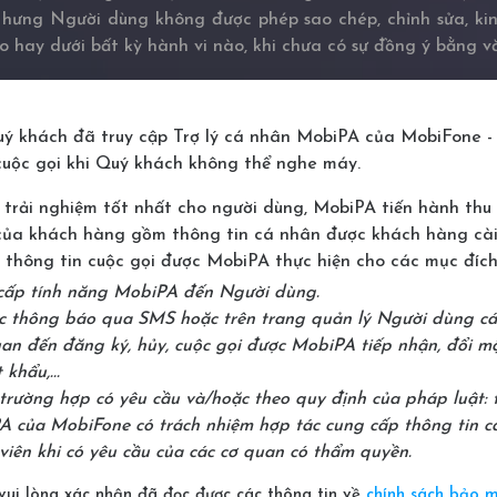
Nhưng Người dùng không được phép sao chép, chỉnh sửa, kin
o hay dưới bất kỳ hành vi nào, khi chưa có sự đồng ý bằng v
 khách đã truy cập Trợ lý cá nhân MobiPA của MobiFone - 
g như nội dung kịch bản MobiPA thuộc bản quyền của tính n
cuộc gọi khi Quý khách không thể nghe máy.
g giới hạn các nội dung và tính năng trên trang web hay
ác nội dung được đề cập, do đó được giữ tất cả Bản quyền 
 trải nghiệm tốt nhất cho người dùng, MobiPA tiến hành thu
ng cũng hiểu và đồng ý rằng ngoài Quyền sử dụng Giới h
của khách hàng gồm thông tin cá nhân được khách hàng cài
uan đến việc sở hữu nội dung Trang Web và tính năng MobiPA.
thông tin cuộc gọi được MobiPA thực hiện cho các mục đích
cấp tính năng MobiPA đến Người dùng.
n và cấm truy cập vĩnh viễn đối với những Người dùng khô
c thông báo qua SMS hoặc trên trang quản lý Người dùng cá
uan đến đăng ký, hủy, cuộc gọi được MobiPA tiếp nhận, đổi mậ
ận diện thương hiệu đã đăng ký nhãn hiệu cũng như logo củ
 khẩu,...
ng tôi.
trường hợp có yêu cầu và/hoặc theo quy định của pháp luật: 
 của MobiFone có trách nhiệm hợp tác cung cấp thông tin c
viên khi có yêu cầu của các cơ quan có thẩm quyền.
hịu trách nhiệm với bất kỳ rủi ro nào trong việc sử dụng 
vui lòng xác nhận đã đọc được các thông tin về
chính sách bảo 