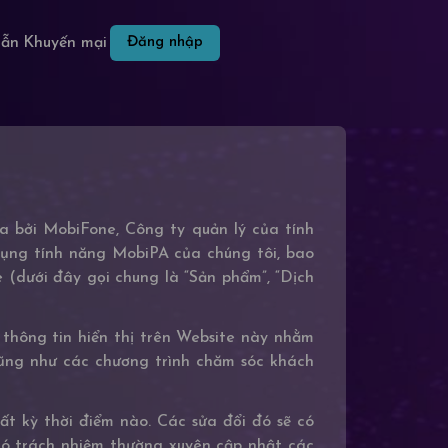
dẫn
Khuyến mại
Đăng nhập
a bởi MobiFone, Công ty quản lý của tính
 dụng tính năng MobiPA của chúng tôi, bao
(dưới đây gọi chung là “Sản phẩm”, “Dịch
thông tin hiển thị trên Website này nhằm
cũng như các chương trình chăm sóc khách
ất kỳ thời điểm nào. Các sửa đổi đó sẽ có
 có trách nhiệm thường xuyên cập nhật các