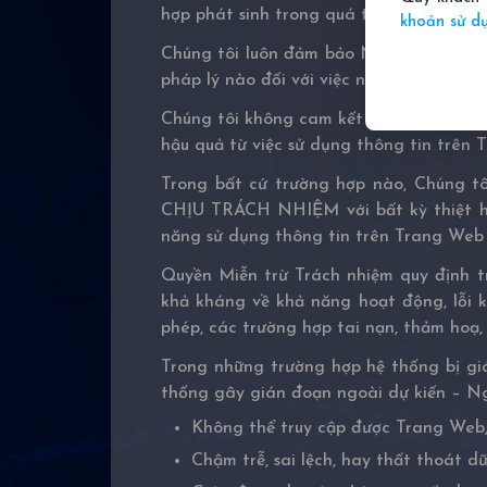
hợp phát sinh trong quá trình sử dụng t
khoản sử d
Chúng tôi luôn đảm bảo Người dùng có 
pháp lý nào đối với việc này.
Chúng tôi không cam kết Trang Web hoàn
hậu quả từ việc sử dụng thông tin trên 
Trong bất cứ trường hợp nào, Chúng tô
CHỊU TRÁCH NHIỆM với bất kỳ thiệt hại,
năng sử dụng thông tin trên Trang Web
Quyền Miễn trừ Trách nhiệm quy định t
khả kháng về khả năng hoạt động, lỗi k
phép, các trường hợp tai nạn, thảm hoạ,
Trong những trường hợp hệ thống bị giá
thống gây gián đoạn ngoài dự kiến – Ng
Không thể truy cập được Trang Web,
Chậm trễ, sai lệch, hay thất thoát dữ