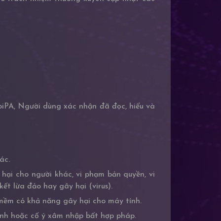
iPA, Người dùng xác nhận đã đọc, hiểu và
ác.
 hại cho người khác, vi phạm bản quyền, vi
ết lừa đảo hay gây hại (virus).
 mềm có khả năng gây hại cho máy tính.
nh hoặc cố ý xâm nhập bất hợp pháp.