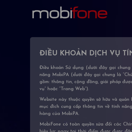
ĐIỀU KHOẢN DỊCH VỤ TÍ
Điều khoản Sử dụng (dưới đây gọi chung 
năng MobiPA (dưới đây gọi chung là “Chún
gồm: thông tin, cộng đồng, giải pháp đư
vụ” hoặc “Trang Web”).
Website này thuộc quyền sở hữu và quản 
mục đích cung cấp thông tin về tính năn
hàng của MobiPA.
MobiFone có toàn quyền sửa đổi các Chính
hiệu lực ngay tại thời điểm được được đă