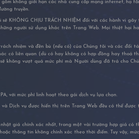
 gồm không giới hạn các nhà cung cấp mạng internet, hạ tầ
đường truyền.
 sẽ KHÔNG CHỊU TRÁCH NHIỆM đối với các hành vi gây tổn 
hững người sử dụng khác trên Trang Web. Mọi thiệt hại hay
ách nhiệm và đền bù (nếu có) của Chúng tôi và các đối tác
hác có liên quan (dù có hay không có hợp đồng hay thoả th
 sẽ không vượt quá mức phí mà Người dùng đã trả cho Chú
A, với mức phí linh hoạt theo gói dịch vụ lựa chọn.
 và Dịch vụ được hiển thị trên Trang Web đều có thể được 
p nhật giá chính xác nhất, trong một vài trường hợp giá có t
ật hoặc thông tin không chính xác theo thời điểm. Tuy vậy, 