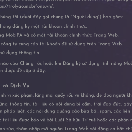
s://trolyao.mobifone.vn/.
húng tôi (dưới đây gọi chung là “Người dùng”) bao gồm:
ông đăng ký một tài khoản chính thức.
ng MobiPA và có một tài khoản chính thức Trang Web.
 công ty cung cấp tài khoản để sử dụng trên Trang Web.
sử dụng thông tin.
 nào của Chúng tôi, hoặc khi Đăng ký sử dụng tính năng Mob
ản được đề cập ở đây.
b và Dịch Vụ
vi xúc phạm, lăng mạ, quấy rối, vu khống, đe doạ người kh
g thông tin, tài liệu có nội dung bị cấm, trái đạo đức, gây
pháp luật; các nội dung quảng cáo bừa bãi, spam, các liên k
c tài liệu được bảo vệ bởi Luật Sở hữu Trí tuệ hoặc các phần
h sửa, thâm nhập mã nguồn Trang Web với động cơ bất chí