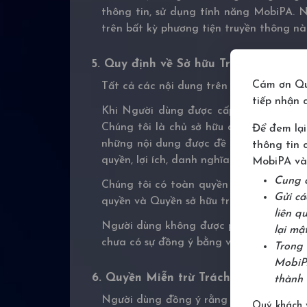
thông tin, sử dụng tính năng MobiPA. 
trên bất kỳ phương tiện truyền thông nà
5. Quy định về Sở hữu Trí tuệ
Cám ơn Quý
Tất cả các nội dung trên trang web cũn
tiếp nhận 
Khi Người dùng được cấp quyền sử dụn
Chúng tôi là chủ sở hữu duy nhất của c
Để đem lại
những nội dung được đề cập. Người dù
thông tin 
quyền, lợi ích, danh nghĩa gì có liên q
MobiPA và 
Cung 
Chúng tôi có toàn quyền khoá tài khoả
Gửi cá
quyền và Quyền sở hữu trí tuệ.
liên q
Người dùng không được phép sử dụng nh
lại mật
chưa có sự đồng ý bằng văn bản của chú
Trong 
MobiPA
6. Quyền Miễn trừ Trách nhiệm
thành 
Người dùng đồng ý rằng Người dùng tự c
Quý khách 