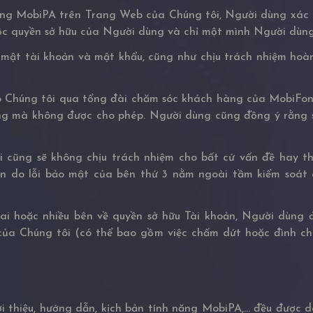
ăng MobiPA trên Trang Web của Chúng tôi, Người dùng xác 
uộc quyền sở hữu của Người dùng và chỉ một mình Người dùn
mật tài khoản và mật khẩu, cũng như chịu trách nhiệm hoàn
Chúng tôi qua tổng đài chăm sóc khách hàng của MobiFone
g mà không được cho phép. Người dùng cũng đồng ý rằng s
 cũng sẽ không chịu trách nhiệm cho bất cứ vấn đề hay thi
 do lỗi bảo mật của bên thứ 3 nằm ngoài tầm kiểm soát 
ai hoặc nhiều bên về quyền sở hữu Tài khoản, Người dùng đ
ủa Chúng tôi (có thể bao gồm việc chấm dứt hoặc đình chỉ 
i thiệu, hướng dẫn, kịch bản tính năng MobiPA,... đều được 