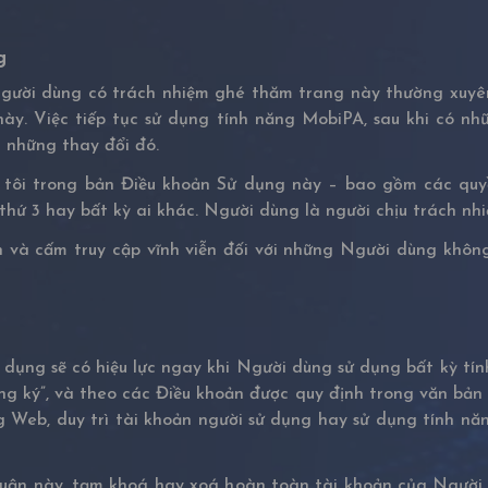
g
ười dùng có trách nhiệm ghé thăm trang này thường xuyên
này. Việc tiếp tục sử dụng tính năng MobiPA, sau khi có n
 những thay đổi đó.
ôi trong bản Điều khoản Sử dụng này – bao gồm các quyền
thứ 3 hay bất kỳ ai khác. Người dùng là người chịu trách nh
n và cấm truy cập vĩnh viễn đối với những Người dùng khô
 dụng sẽ có hiệu lực ngay khi Người dùng sử dụng bất kỳ tí
 ký”, và theo các Điều khoản được quy định trong văn bản n
Web, duy trì tài khoản người sử dụng hay sử dụng tính năn
huận này, tạm khoá hay xoá hoàn toàn tài khoản của Người